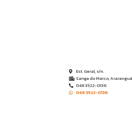
Est. Geral, s/n.
Sanga do Marco, Araranguá
048 3522-0138
048 3522-0138