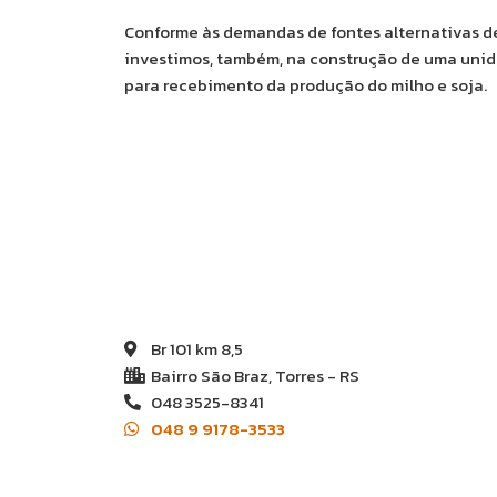
Conforme às demandas de fontes alternativas d
investimos, também, na construção de uma unida
para recebimento da produção do milho e soja.
Br 101 km 8,5
Bairro São Braz, Torres - RS
048 3525-8341
048 9 9178-3533