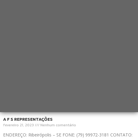
A F S REPRESENTAÇÕES
fevereiro 21, 2023
Nenhum comentário
ENDEREÇO: Ribeirópolis – SE FONE: (79) 99972-3181 CONTATO: