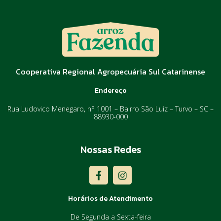
Cooperativa Regional Agropecuária Sul Catarinense
Endereço
Rua Ludovico Menegaro, n° 1001 – Bairro São Luiz – Turvo – SC –
88930-000
Nossas Redes
F
I
a
n
c
s
e
t
Horários de Atendimento
b
a
o
g
De Segunda a Sexta-feira