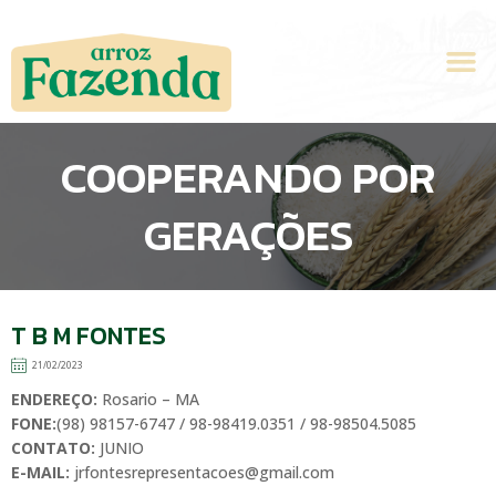
Ir
para
M
o
conteúdo
COOPERANDO POR
GERAÇÕES
T B M FONTES
21/02/2023
ENDEREÇO:
Rosario – MA
FONE:
(98) 98157-6747 / 98-98419.0351 / 98-98504.5085
CONTATO:
JUNIO
E-MAIL:
jrfontesrepresentacoes@gmail.com