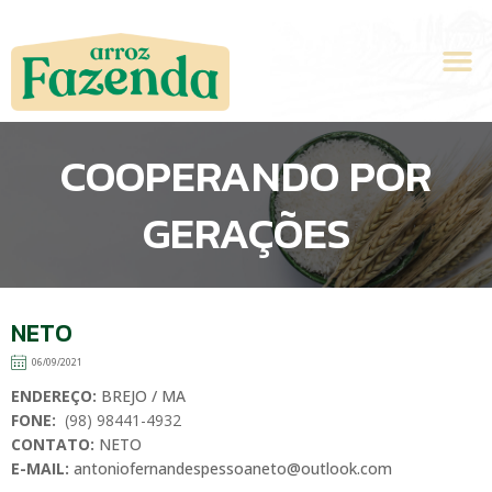
Ir
para
M
o
conteúdo
COOPERANDO POR
GERAÇÕES
NETO
06/09/2021
ENDEREÇO:
BREJO / MA
FONE:
(98) 98441-4932
CONTATO:
NETO
E-MAIL:
antoniofernandespessoaneto@outlook.com