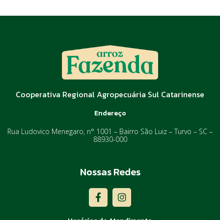
Cooperativa Regional Agropecuária Sul Catarinense
Endereço
Rua Ludovico Menegaro, n° 1001 – Bairro São Luiz – Turvo – SC –
88930-000
Nossas Redes
F
I
a
n
c
s