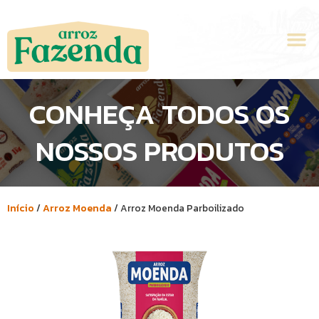
Ir
para
M
o
conteúdo
CONHEÇA TODOS OS
NOSSOS PRODUTOS
Início
/
Arroz Moenda
/ Arroz Moenda Parboilizado