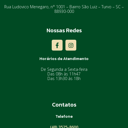
Rua Ludovico Menegaro, n° 1001 – Bairro São Luiz – Turvo – SC –
88930-000
Nossas Redes
F
I
a
n
c
s
e
t
Horários de Atendimento
b
a
o
g
De Segunda a Sexta-feira
o
r
Das 08h às 11h47
Das 13h30 às 18h
k
a
-
m
f
Contatos
Telefone
(48) 3525-8600