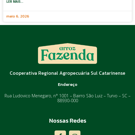
LER MAIS...
maio 6, 2026
Cooperativa Regional Agropecuária Sul Catarinense
Endereço
Rua Ludovico Menegaro, n° 1001 – Bairro São Luiz – Turvo – SC –
88930-000
Nossas Redes
F
I