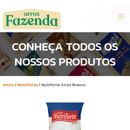
Ir
para
M
o
conteúdo
CONHEÇA TODOS OS
NOSSOS PRODUTOS
Início
/
Nutriforte
/ Nutriforte Arroz Branco