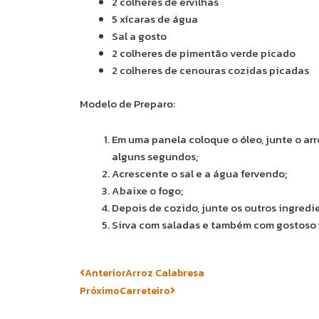
2 colheres de ervilhas
5 xícaras de água
Sal a gosto
2 colheres de pimentão verde picado
2 colheres de cenouras cozidas picadas
Modelo de Preparo:
Em uma panela coloque o óleo, junte o arro
alguns segundos;
Acrescente o sal e a água fervendo;
Abaixe o fogo;
Depois de cozido, junte os outros ingredi
Sirva com saladas e também com gostoso fi
Prev
Next
Anterior
Arroz Calabresa
Próximo
Carreteiro