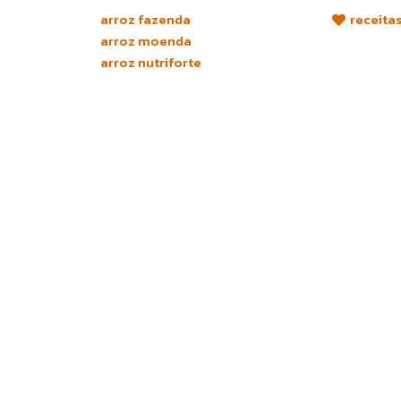
Ir
arroz fazenda
receita
para
arroz moenda
o
arroz nutriforte
conteúdo