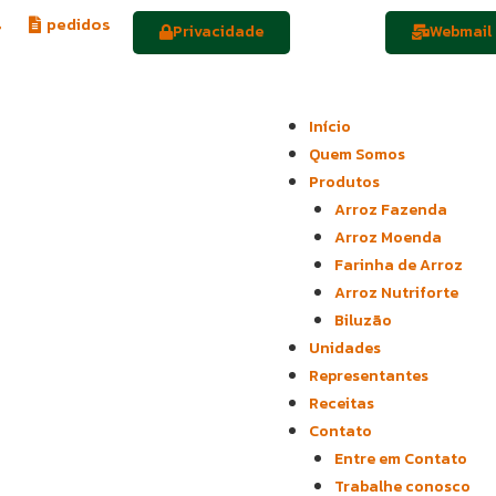
s
pedidos
Privacidade
Webmail
Menu
Início
Quem Somos
Produtos
Arroz Fazenda
Arroz Moenda
Farinha de Arroz
Arroz Nutriforte
Biluzão
Unidades
Representantes
Receitas
Contato
Entre em Contato
Trabalhe conosco